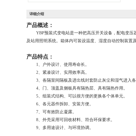
详细介绍
产品概述：
YBP预装式变电站是一种把高压开关设备，配电变压器
及站用照明系统。箱体内可装设温度、湿度自动控制装置
产品特点：
1、户外设计、使用寿命长。
2、紧凑设计、实用效率高。
3、各隔室间隔板及进出线封套防止灰尘和湿气进入各
4、门、顶盖及侧板具有隔热层、具有隔热作用。
5、组装式结构、可以很方便的更换各个体单元。
6、各元器件拆卸、安装方便。
7、可有效防止凝露。
8、外壳采用可回收材料、符合环保要求。
9、多用途设计、与环境协调。