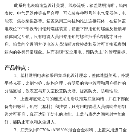
​ ​此系列电表箱造型设计美观、线条流畅，箱盖透明清晰，箱内
表位、电气元器件等布局合理，可安装各种型号的电气元器件，电
能表，集抄采集器等。箱盖采用三向挂钩推进连接箱体，在箱体盖
电表位下中部设专用铅封螺丝装置，箱盖下部用铅封螺丝及挂锁与
箱体固定互锁，只有电管人员用专用铅封螺丝扳手和钥匙才可开
启。箱盖的全透明方便电管人员清晰读数抄袭和及时可直接观察到
箱内的各类异常现象。从而实现“安全用电，预防为主”的管理目标。
产品特点：
​ ​1、塑料透明电表箱采用集成化设计理念，整体造型美观，外观
平整光亮，比例匀称，结构合理，有明显的供电管理和用户操作的
分隔区域，仪表室与开关室设置防火墙、提高防火、防电性能。
​ ​2、上盖与底壳之间的连接采用滑块扣紧底座沟槽，并在下部配
备专用螺丝，铅封（塑料）和挂锁，只有用电管理人员借助专用钥
匙才可开启，真正达到了防电的功能。上盖与底壳之间密封性能良
好，能防止雨水和灰尘进入。
​ ​3、底壳采用PC70%+ABS30%混合合金材料，上盖采用进口全